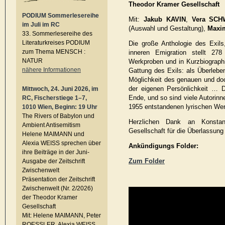
Theodor Kramer Gesellschaft
PODIUM Sommerlesereihe
Mit:
Jakub KAVIN
,
Vera SCH
im Juli im RC
(Auswahl und Gestaltung),
Maxi
33. Sommerlesereihe des
Literaturkreises PODIUM
Die große Anthologie des Exils
zum Thema MENSCH :
inneren Emigration stellt 278
NATUR
Werkproben und in Kurzbiographien
nähere Informationen
Gattung des Exils: als Überleben
Möglichkeit des genauen und do
der eigenen Persönlichkeit … 
Mittwoch, 24. Juni 2026, im
Ende, und so sind viele Autorinne
RC, Fischerstiege 1–7,
1955 entstandenen lyrischen We
1010 Wien, Beginn: 19 Uhr
The Rivers of Babylon und
Herzlichen Dank an Konsta
Ambient Antisemitism
Gesellschaft für die Überlassun
Helene MAIMANN und
Alexia WEISS sprechen über
Ankündigungs Folder:
ihre Beiträge in der Juni-
Zum Folder
Ausgabe der Zeitschrift
Zwischenwelt
Präsentation der Zeitschrift
Zwischenwelt (Nr. 2/2026)
der Theodor Kramer
Gesellschaft
Mit: Helene MAIMANN, Peter
ROESSLER, Alexia WEISS,