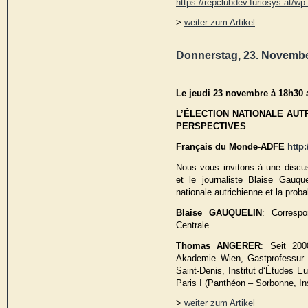
https://repclubdev.furiosys.at/w
>
weiter zum Artikel
Donnerstag, 23. November
Le jeudi 23 novembre à 18h30 
L’ÉLECTION NATIONALE AUTR
PERSPECTIVES
Français du Monde-ADFE
http
Nous vous invitons à une discus
et le journaliste Blaise Gauque
nationale autrichienne et la prob
Blaise GAUQUELIN
: Corresp
Centrale.
Thomas ANGERER
: Seit 200
Akademie Wien, Gastprofessur a
Saint-Denis, Institut d‘Études E
Paris I (Panthéon – Sorbonne, Ins
>
weiter zum Artikel