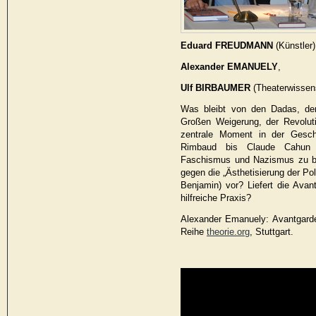
Eduard FREUDMANN
(Künstler)
Alexander EMANUELY
,
Ulf BIRBAUMER
(Theaterwissens
Was bleibt von den Dadas, der
Großen Weigerung, der Revoluti
zentrale Moment in der Geschi
Rimbaud bis Claude Cahun g
Faschismus und Nazismus zu b
gegen die „Ästhetisierung der Pol
Benjamin) vor? Liefert die Avant
hilfreiche Praxis?
Alexander Emanuely: Avantgarde
Reihe
theorie.org
, Stuttgart.