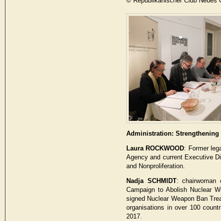
© Republikanischer Club Neues 
Administration: Strengthening 
Laura ROCKWOOD
: Former leg
Agency and current Executive Di
and Nonproliferation.
Nadja SCHMIDT
: chairwoman o
Campaign to Abolish Nuclear We
signed Nuclear Weapon Ban Treat
organisations in over 100 count
2017.