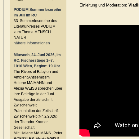
Einleitung und Moderation:
Vlad
PODIUM Sommerlesereihe
im Juli im RC
33. Sommerlesereihe des
Literaturkreises PODIUM
zum Thema MENSCH :
NATUR
nähere Informationen
Mittwoch, 24. Juni 2026, im
RC, Fischerstiege 1–7,
1010 Wien, Beginn: 19 Uhr
The Rivers of Babylon und
Ambient Antisemitism
Helene MAIMANN und
Alexia WEISS sprechen über
ihre Beiträge in der Juni-
Ausgabe der Zeitschrift
Zwischenwelt
Präsentation der Zeitschrift
Zwischenwelt (Nr. 2/2026)
der Theodor Kramer
Gesellschaft
Mit: Helene MAIMANN, Peter
ROESSLER, Alexia WEISS,