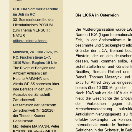
PODIUM Sommerlesereihe
im Juli im RC
Die LICRA in Österreich
33. Sommerlesereihe des
Literaturkreises PODIUM
Die Mutterorganisation wurde 19
zum Thema MENSCH :
Namen LICA (Ligue Internationale
NATUR
Zeit, in der Antisemitismus in
nähere Informationen
bestimmte und Steckenpferd etli
Gründer der LICA, Bernard Lec
Mittwoch, 24. Juni 2026, im
Einstein, der an den deutsche
RC, Fischerstiege 1–7,
dessen, was kommen sollte, erl
1010 Wien, Beginn: 19 Uhr
SchriftstellerInnen und Künstle
The Rivers of Babylon und
Noailles, Romain Rolland und 
Ambient Antisemitism
Beneš, Thomas Masaryck und Lé
Helene MAIMANN und
aktiv für Alfred Dreyfus eingese
Alexia WEISS sprechen über
bereits über 10.000 Mitglieder.
ihre Beiträge in der Juni-
Nach 1945 sah es die LICA als 
Ausgabe der Zeitschrift
hieß: die Geschichte der Shoah 
Zwischenwelt
der Verbrechen gegen die
Präsentation der Zeitschrift
Menschenverachtung aufz
Zwischenwelt (Nr. 2/2026)
Antidiskriminierungsgesetz zu
der Theodor Kramer
effektiv bekämpfen zu können
Gesellschaft
Internationale contre le Racisme
Mit: Helene MAIMANN, Peter
Sektionen in der Schweiz, in Bel
ROESSLER, Alexia WEISS,