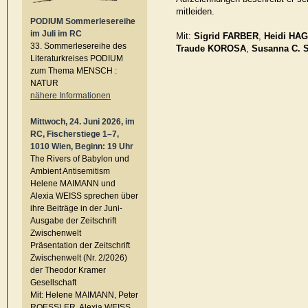
mitleiden.
PODIUM Sommerlesereihe
im Juli im RC
Mit:
Sigrid FARBER
,
Heidi HA
33. Sommerlesereihe des
Traude KOROSA
,
Susanna C.
Literaturkreises PODIUM
zum Thema MENSCH :
NATUR
nähere Informationen
Mittwoch, 24. Juni 2026, im
RC, Fischerstiege 1–7,
1010 Wien, Beginn: 19 Uhr
The Rivers of Babylon und
Ambient Antisemitism
Helene MAIMANN und
Alexia WEISS sprechen über
ihre Beiträge in der Juni-
Ausgabe der Zeitschrift
Zwischenwelt
Präsentation der Zeitschrift
Zwischenwelt (Nr. 2/2026)
der Theodor Kramer
Gesellschaft
Mit: Helene MAIMANN, Peter
ROESSLER, Alexia WEISS,