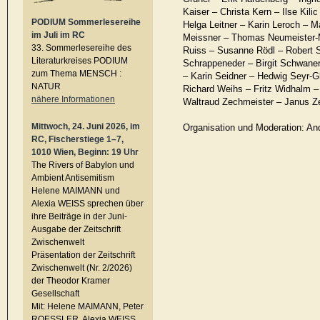
Kaiser – Christa Kern – Ilse Kilic
PODIUM Sommerlesereihe
Helga Leitner – Karin Leroch – M
im Juli im RC
Meissner – Thomas Neumeister-M
33. Sommerlesereihe des
Ruiss – Susanne Rödl – Robert 
Literaturkreises PODIUM
Schrappeneder – Birgit Schwane
zum Thema MENSCH :
– Karin Seidner – Hedwig Seyr-Gl
NATUR
Richard Weihs – Fritz Widhalm 
nähere Informationen
Waltraud Zechmeister – Janus Ze
Mittwoch, 24. Juni 2026, im
Organisation und Moderation: An
RC, Fischerstiege 1–7,
1010 Wien, Beginn: 19 Uhr
The Rivers of Babylon und
Ambient Antisemitism
Helene MAIMANN und
Alexia WEISS sprechen über
ihre Beiträge in der Juni-
Ausgabe der Zeitschrift
Zwischenwelt
Präsentation der Zeitschrift
Zwischenwelt (Nr. 2/2026)
der Theodor Kramer
Gesellschaft
Mit: Helene MAIMANN, Peter
ROESSLER, Alexia WEISS,