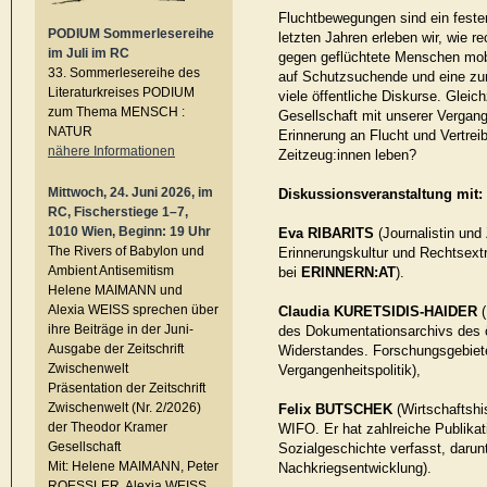
Fluchtbewegungen sind ein fester
PODIUM Sommerlesereihe
letzten Jahren erleben wir, wie 
im Juli im RC
gegen geflüchtete Menschen mobil
33. Sommerlesereihe des
auf Schutzsuchende und eine zu
Literaturkreises PODIUM
viele öffentliche Diskurse. Gleichz
zum Thema MENSCH :
Gesellschaft mit unserer Vergang
NATUR
Erinnerung an Flucht und Vertrei
nähere Informationen
Zeitzeug:innen leben?
Mittwoch, 24. Juni 2026, im
Diskussionsveranstaltung mit:
RC, Fischerstiege 1–7,
1010 Wien, Beginn: 19 Uhr
Eva RIBARITS
(Journalistin und 
The Rivers of Babylon und
Erinnerungskultur und Rechtsext
Ambient Antisemitism
bei
ERINNERN:AT
).
Helene MAIMANN und
Alexia WEISS sprechen über
Claudia KURETSIDIS-HAIDER
(
ihre Beiträge in der Juni-
des Dokumentationsarchivs des 
Ausgabe der Zeitschrift
Widerstandes. Forschungsgebiete
Zwischenwelt
Vergangenheitspolitik),
Präsentation der Zeitschrift
Zwischenwelt (Nr. 2/2026)
Felix BUTSCHEK
(Wirtschaftshis
der Theodor Kramer
WIFO. Er hat zahlreiche Publikat
Gesellschaft
Sozialgeschichte verfasst, darun
Mit: Helene MAIMANN, Peter
Nachkriegsentwicklung).
ROESSLER, Alexia WEISS,