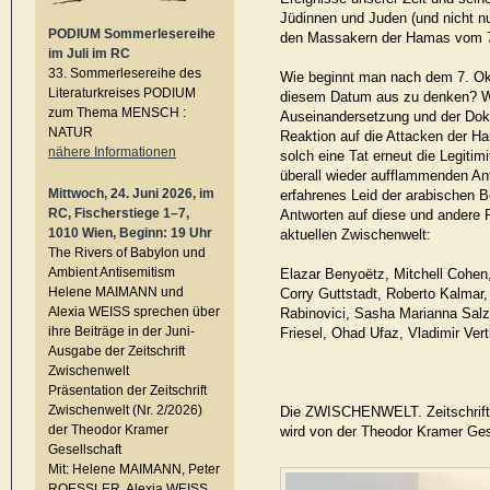
Jüdinnen und Juden (und nicht nu
PODIUM Sommerlesereihe
den Massakern der Hamas vom 7
im Juli im RC
33. Sommerlesereihe des
Wie beginnt man nach dem 7. Ok
Literaturkreises PODIUM
diesem Datum aus zu denken? W
zum Thema MENSCH :
Auseinandersetzung und der Dok
NATUR
Reaktion auf die Attacken der H
nähere Informationen
solch eine Tat erneut die Legitim
überall wieder aufflammenden A
Mittwoch, 24. Juni 2026, im
erfahrenes Leid der arabischen B
RC, Fischerstiege 1–7,
Antworten auf diese und andere 
1010 Wien, Beginn: 19 Uhr
aktuellen Zwischenwelt:
The Rivers of Babylon und
Ambient Antisemitism
Elazar Benyoëtz, Mitchell Cohen
Helene MAIMANN und
Corry Guttstadt, Roberto Kalmar,
Alexia WEISS sprechen über
Rabinovici, Sasha Marianna Sal
ihre Beiträge in der Juni-
Friesel, Ohad Ufaz, Vladimir Ver
Ausgabe der Zeitschrift
Zwischenwelt
Präsentation der Zeitschrift
Zwischenwelt (Nr. 2/2026)
Die ZWISCHENWELT. Zeitschrift f
der Theodor Kramer
wird von der Theodor Kramer Ges
Gesellschaft
Mit: Helene MAIMANN, Peter
ROESSLER, Alexia WEISS,