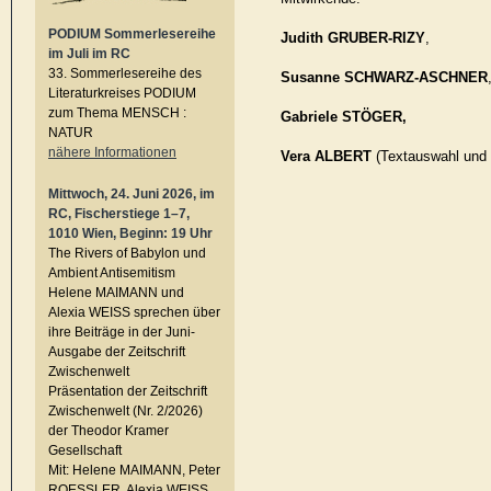
PODIUM Sommerlesereihe
Judith GRUBER-RIZY
,
im Juli im RC
33. Sommerlesereihe des
Susanne SCHWARZ-ASCHNER
Literaturkreises PODIUM
zum Thema MENSCH :
Gabriele STÖGER,
NATUR
nähere Informationen
Vera ALBERT
(Textauswahl und 
Mittwoch, 24. Juni 2026, im
RC, Fischerstiege 1–7,
1010 Wien, Beginn: 19 Uhr
The Rivers of Babylon und
Ambient Antisemitism
Helene MAIMANN und
Alexia WEISS sprechen über
ihre Beiträge in der Juni-
Ausgabe der Zeitschrift
Zwischenwelt
Präsentation der Zeitschrift
Zwischenwelt (Nr. 2/2026)
der Theodor Kramer
Gesellschaft
Mit: Helene MAIMANN, Peter
ROESSLER, Alexia WEISS,