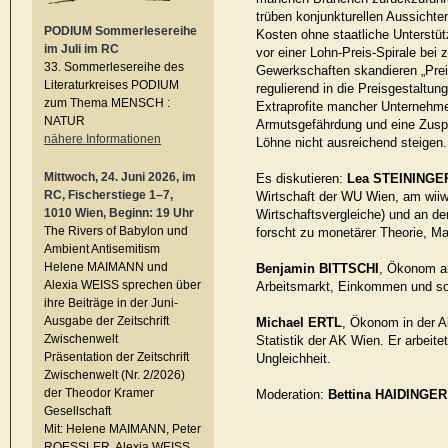
trüben konjunkturellen Aussichte
PODIUM Sommerlesereihe
Kosten ohne staatliche Unterst
im Juli im RC
vor einer Lohn-Preis-Spirale bei
33. Sommerlesereihe des
Gewerkschaften skandieren „Preis
Literaturkreises PODIUM
regulierend in die Preisgestaltun
zum Thema MENSCH :
Extraprofite mancher Unternehm
NATUR
Armutsgefährdung und eine Zuspit
nähere Informationen
Löhne nicht ausreichend steigen.
Mittwoch, 24. Juni 2026, im
Es diskutieren:
Lea STEININGE
RC, Fischerstiege 1–7,
Wirtschaft der WU Wien, am wiiw (
1010 Wien, Beginn: 19 Uhr
Wirtschaftsvergleiche) und an der
The Rivers of Babylon und
forscht zu monetärer Theorie, Ma
Ambient Antisemitism
Helene MAIMANN und
Benjamin BITTSCHI
, Ökonom a
Alexia WEISS sprechen über
Arbeitsmarkt, Einkommen und soz
ihre Beiträge in der Juni-
Ausgabe der Zeitschrift
Michael
ERTL
, Ökonom in der A
Zwischenwelt
Statistik der AK Wien. Er arbeit
Präsentation der Zeitschrift
Ungleichheit.
Zwischenwelt (Nr. 2/2026)
der Theodor Kramer
Moderation:
Bettina HAIDINGER
Gesellschaft
Mit: Helene MAIMANN, Peter
ROESSLER, Alexia WEISS,