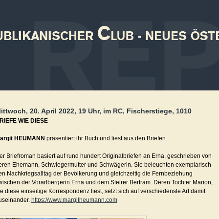
ittwoch, 20. April 2022, 19 Uhr, im RC, Fischerstiege, 1010
RIEFE WIE DIESE
argit HEUMANN
präsentiert ihr Buch und liest aus den Briefen.
er Briefroman basiert auf rund hundert Originalbriefen an Erna, geschrieben von
eren Ehemann, Schwiegermutter und Schwägerin. Sie beleuchten exemplarisch
en Nachkriegsalltag der Bevölkerung und gleichzeitig die Fernbeziehung
wischen der Vorarlbergerin Erna und dem Steirer Bertram. Deren Tochter Marion,
ie diese einseitige Korrespondenz liest, setzt sich auf verschiedenste Art damit
useinander.
https://www.margitheumann.com