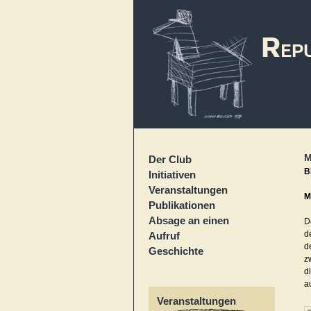
M
Der Club
B
Initiativen
Veranstaltungen
M
Publikationen
Absage an einen
D
d
Aufruf
d
Geschichte
z
d
a
Veranstaltungen