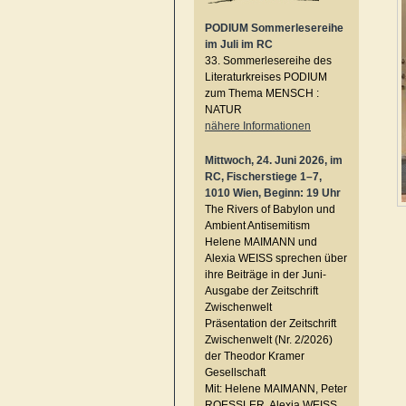
PODIUM Sommerlesereihe
im Juli im RC
33. Sommerlesereihe des
Literaturkreises PODIUM
zum Thema MENSCH :
NATUR
nähere Informationen
Mittwoch, 24. Juni 2026, im
RC, Fischerstiege 1–7,
1010 Wien, Beginn: 19 Uhr
The Rivers of Babylon und
Ambient Antisemitism
Helene MAIMANN und
Alexia WEISS sprechen über
ihre Beiträge in der Juni-
Ausgabe der Zeitschrift
Zwischenwelt
Präsentation der Zeitschrift
Zwischenwelt (Nr. 2/2026)
der Theodor Kramer
Gesellschaft
Mit: Helene MAIMANN, Peter
ROESSLER, Alexia WEISS,