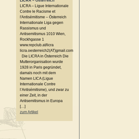
LICRA – Österreich
LICRA – Ligue Internationale
Contre le Racisme et
l'Antisémitisme – Österreich
Internationale Liga gegen
Rassismus und
Antisemitismus 1010 Wien,
Rockhgasse 1
www.repclub.at/licra
licra.oesterreich2(AT)gmail.com
Die LICRA in Österreich Die
Mutterorganisation wurde
1928 in Paris gegründet,
damals noch mit dem
Namen LICA (Ligue
Internationale Contre
l’Antisémitisme), und zwar zu
einer Zeit, in der
Antisemitismus in Europa
[…]
zum Artikel