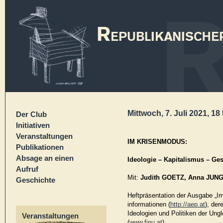
Mittwoch, 7. Juli 2021, 18
Der Club
Initiativen
Veranstaltungen
IM KRISENMODUS:
Publikationen
Absage an einen
Ideologie – Kapitalismus – Ge
Aufruf
Mit:
Judith GOETZ, Anna JUN
Geschichte
Heftpräsentation der Ausgabe „Im
informationen (
http://aep.at
), de
Ideologien und Politiken der Ungl
Veranstaltungen
(
www.fipu.at
).