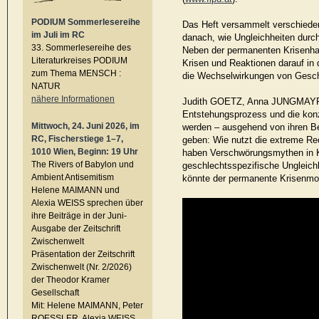
PODIUM Sommerlesereihe
Das Heft versammelt verschieden
im Juli im RC
danach, wie Ungleichheiten durch 
33. Sommerlesereihe des
Neben der permanenten Krisenhaf
Literaturkreises PODIUM
Krisen und Reaktionen darauf in
zum Thema MENSCH :
die Wechselwirkungen von Geschl
NATUR
nähere Informationen
Judith GOETZ, Anna JUNGMAYR 
Entstehungsprozess und die kon
Mittwoch, 24. Juni 2026, im
werden – ausgehend von ihren Bei
RC, Fischerstiege 1–7,
geben: Wie nutzt die extreme Re
1010 Wien, Beginn: 19 Uhr
haben Verschwörungsmythen in Kr
The Rivers of Babylon und
geschlechtsspezifische Ungleich
Ambient Antisemitism
könnte der permanente Krisenm
Helene MAIMANN und
Alexia WEISS sprechen über
ihre Beiträge in der Juni-
Ausgabe der Zeitschrift
Zwischenwelt
Präsentation der Zeitschrift
Zwischenwelt (Nr. 2/2026)
der Theodor Kramer
Gesellschaft
Mit: Helene MAIMANN, Peter
ROESSLER, Alexia WEISS,