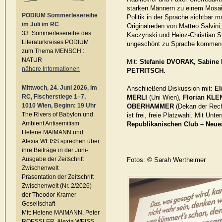
starken Männern zu einem Mosaik,
PODIUM Sommerlesereihe
Politik in der Sprache sichtbar 
im Juli im RC
Originalreden von Matteo Salvini,
33. Sommerlesereihe des
Kaczynski und Heinz-Christian St
Literaturkreises PODIUM
ungeschönt zu Sprache kommen
zum Thema MENSCH :
NATUR
Mit:
Stefanie DVORAK, Sabine
nähere Informationen
PETRITSCH.
Mittwoch, 24. Juni 2026, im
Anschließend Diskussion mit:
El
RC, Fischerstiege 1–7,
MERLI
(Uni Wien),
Florian KLE
1010 Wien, Beginn: 19 Uhr
OBERHAMMER
(Dekan der Recht
The Rivers of Babylon und
ist frei, freie Platzwahl. Mit Unt
Ambient Antisemitism
Republikanischen Club – Neues
Helene MAIMANN und
Alexia WEISS sprechen über
ihre Beiträge in der Juni-
Ausgabe der Zeitschrift
Fotos: © Sarah Wertheimer
Zwischenwelt
Präsentation der Zeitschrift
Zwischenwelt (Nr. 2/2026)
der Theodor Kramer
Gesellschaft
Mit: Helene MAIMANN, Peter
ROESSLER, Alexia WEISS,