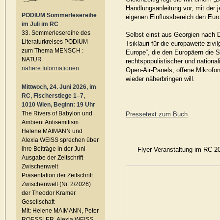
Handlungsanleitung vor, mit der 
PODIUM Sommerlesereihe
eigenen Einflussbereich den Eu
im Juli im RC
33. Sommerlesereihe des
Selbst einst aus Georgien nach D
Literaturkreises PODIUM
Tsiklauri für die europaweite ziv
zum Thema MENSCH :
Europe“, die den Europäern die S
NATUR
rechtspopulistischer und nation
nähere Informationen
Open-Air-Panels, offene Mikrofon
wieder näherbringen will.
Mittwoch, 24. Juni 2026, im
RC, Fischerstiege 1–7,
1010 Wien, Beginn: 19 Uhr
The Rivers of Babylon und
Pressetext zum Buch
Ambient Antisemitism
Helene MAIMANN und
Alexia WEISS sprechen über
ihre Beiträge in der Juni-
Flyer Veranstaltung im 
Ausgabe der Zeitschrift
Zwischenwelt
Präsentation der Zeitschrift
Zwischenwelt (Nr. 2/2026)
der Theodor Kramer
Gesellschaft
Mit: Helene MAIMANN, Peter
ROESSLER, Alexia WEISS,