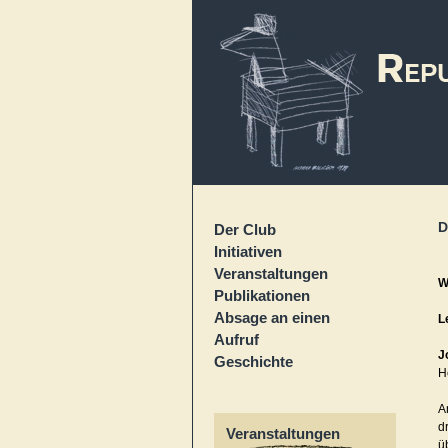
D
Der Club
Initiativen
Veranstaltungen
W
Publikationen
Absage an einen
L
Aufruf
J
Geschichte
H
A
d
Veranstaltungen
ü