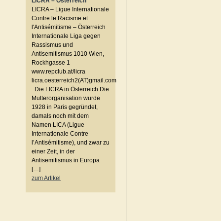
LICRA – Österreich
LICRA – Ligue Internationale
Contre le Racisme et
l'Antisémitisme – Österreich
Internationale Liga gegen
Rassismus und
Antisemitismus 1010 Wien,
Rockhgasse 1
www.repclub.at/licra
licra.oesterreich2(AT)gmail.com
Die LICRA in Österreich Die
Mutterorganisation wurde
1928 in Paris gegründet,
damals noch mit dem
Namen LICA (Ligue
Internationale Contre
l’Antisémitisme), und zwar zu
einer Zeit, in der
Antisemitismus in Europa
[…]
zum Artikel