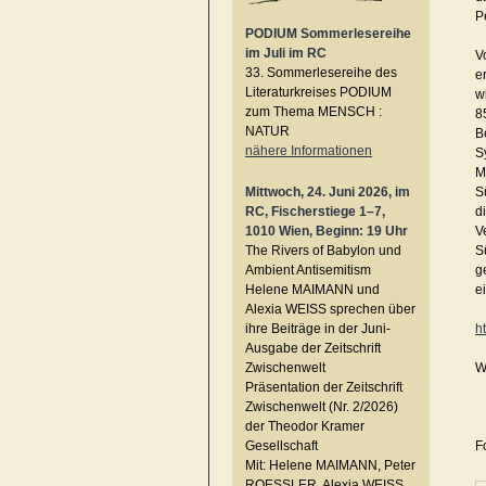
P
PODIUM Sommerlesereihe
im Juli im RC
V
33. Sommerlesereihe des
e
Literaturkreises PODIUM
w
zum Thema MENSCH :
8
NATUR
B
nähere Informationen
S
M
Mittwoch, 24. Juni 2026, im
S
RC, Fischerstiege 1–7,
d
1010 Wien, Beginn: 19 Uhr
V
The Rivers of Babylon und
S
Ambient Antisemitism
g
Helene MAIMANN und
e
Alexia WEISS sprechen über
ihre Beiträge in der Juni-
h
Ausgabe der Zeitschrift
Zwischenwelt
W
Präsentation der Zeitschrift
Zwischenwelt (Nr. 2/2026)
der Theodor Kramer
Gesellschaft
F
Mit: Helene MAIMANN, Peter
ROESSLER, Alexia WEISS,