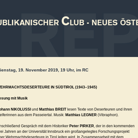
ienstag, 19. November 2019, 19 Uhr, im RC
EHRMACHTSDESERTEURE IN SÜDTIROL (1943–1945)
esung mit Musik
ohann NIKOLUSSI
und
Matthias BREIT
lesen Texte von Deserteuren und ihren
elferinnen aus dem Passeiertal. Musik:
Matthias LEGNER
(Vibraphon).
nschließend Gespräch mit dem Historiker
Peter PIRKER
, der in den kommenden
rei Jahren an der Universität Innsbruck ein großangelegtes Forschungsprojekt
ber Wehrmachtsdeserteure in Tirol leiten wird. In Zusammenarbeit mit dem