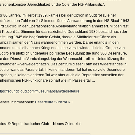
ersonenkomitee „Gerechtigkeit für die Opfer der NS-Militärjustiz“.
or 80 Jahren, im Herbst 1939, kam es bei der Option in Südtirol zu einer
rdrückenden Zahl von Ja-Stimmen für die Auswanderung in den NS-Staat. 1943
ird Südtirol in der Operationszone Alpenvorland faktisch annektiert. Mit den fast
5 Prozent Ja-Stimmen für das nazistische Deutschland 1939 bestand nach der
efreiung 1945 die begründete Gefahr, dass die Südtiroler zur Gänze als
ympathisanten der Nazis wahrgenommen werden. Daher erlangte in den
onaten unmittelbar nach Kriegsende eine verschwindend kleine Gruppe von
üdtirolern plötzlich ungeheure politische Bedeutung: die rund 300 Deserteure,
ie den Dienst im Vernichtungskrieg der Wehrmacht – oft mit Unterstützung ihrer
erwandten – verweigert hatten. Das Zentrum dieser Form des Widerstandes in
üdtirol war das Passeiertal. In keinem anderen Tal hat es so viele Deserteure
egeben, in keinem anderen Tal war aber auch die Repression vonseiten der
inheimischen NS-Funktionäre so hart wie im Passeiertal …
ttps://soundcloud.com/museumabsam/deserteure
eitere Informationen:
Deserteure Südtirol RC
otos: © Republikanischer Club – Neues Österreich