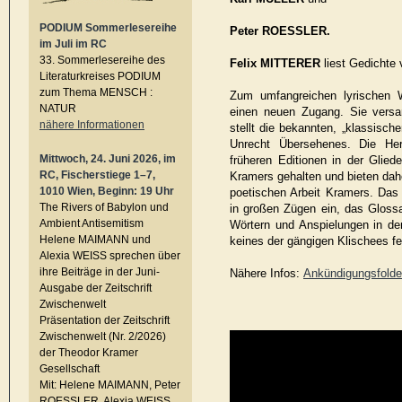
PODIUM Sommerlesereihe
Peter ROESSLER.
im Juli im RC
33. Sommerlesereihe des
Felix MITTERER
liest Gedichte
Literaturkreises PODIUM
zum Thema MENSCH :
Zum umfangreichen lyrischen 
NATUR
einen neuen Zugang. Sie versa
nähere Informationen
stellt die bekannten, „klassisc
Unrecht Übersehenes. Die He
Mittwoch, 24. Juni 2026, im
früheren Editionen in der Glied
RC, Fischerstiege 1–7,
Kramers gehalten und bieten dahe
1010 Wien, Beginn: 19 Uhr
poetischen Arbeit Kramers. Das
The Rivers of Babylon und
in großen Zügen ein, das Glossar
Ambient Antisemitism
Wörtern und Anspielungen in de
Helene MAIMANN und
keines der gängigen Klischees fe
Alexia WEISS sprechen über
ihre Beiträge in der Juni-
Nähere Infos:
Ankündigungsfolde
Ausgabe der Zeitschrift
Zwischenwelt
Präsentation der Zeitschrift
Zwischenwelt (Nr. 2/2026)
der Theodor Kramer
Gesellschaft
Mit: Helene MAIMANN, Peter
ROESSLER, Alexia WEISS,