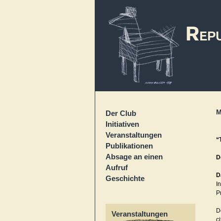
M
Der Club
Initiativen
Veranstaltungen
“
Publikationen
Absage an einen
D
Aufruf
D
Geschichte
I
P
D
Veranstaltungen
ci