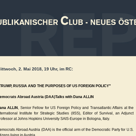
ittwoch, 2. Mai 2018, 19 Uhr, im RC:
TRUMP, RUSSIA AND THE PURPOSES OF US FOREIGN POLICY”
emocrats Abroad Austria (DAA)Talks with Dana ALLIN
ana ALLIN
, Senior Fellow for US Foreign Policy and Transatlantic Affairs at the
nternational Institute for Strategic Studies (IISS), Editor of Survival, an Adjunct
rofessor at Johns Hopkins University SAIS-Europe in Bologna, Italy.
emocrats Abroad Austria (DAA) is the official arm of the Democratic Party for U.S.
tizens living in Austria.