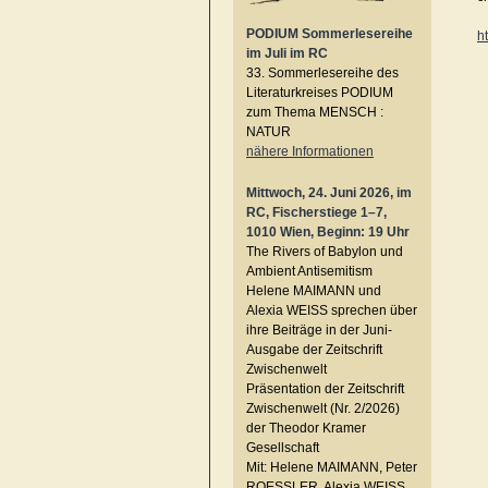
PODIUM Sommerlesereihe
h
im Juli im RC
33. Sommerlesereihe des
Literaturkreises PODIUM
zum Thema MENSCH :
NATUR
nähere Informationen
Mittwoch, 24. Juni 2026, im
RC, Fischerstiege 1–7,
1010 Wien, Beginn: 19 Uhr
The Rivers of Babylon und
Ambient Antisemitism
Helene MAIMANN und
Alexia WEISS sprechen über
ihre Beiträge in der Juni-
Ausgabe der Zeitschrift
Zwischenwelt
Präsentation der Zeitschrift
Zwischenwelt (Nr. 2/2026)
der Theodor Kramer
Gesellschaft
Mit: Helene MAIMANN, Peter
ROESSLER, Alexia WEISS,