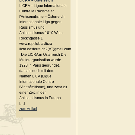
LICRA – Österreich
LICRA – Ligue Internationale
Contre le Racisme et
l'Antisémitisme – Österreich
Internationale Liga gegen
Rassismus und
Antisemitismus 1010 Wien,
Rockhgasse 1
www.repclub.at/licra
licra.oesterreich2(AT)gmail.com
Die LICRA in Österreich Die
Mutterorganisation wurde
1928 in Paris gegründet,
damals noch mit dem
Namen LICA (Ligue
Internationale Contre
l’Antisémitisme), und zwar zu
einer Zeit, in der
Antisemitismus in Europa
[…]
zum Artikel