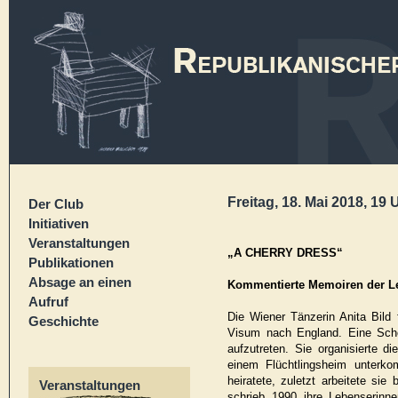
Freitag, 18. Mai 2018, 19 
Der Club
Initiativen
Veranstaltungen
„A CHERRY DRESS“
Publikationen
Absage an einen
Kommentierte Memoiren der Le
Aufruf
Die Wiener Tänzerin Anita Bil
Geschichte
Visum nach England. Eine Schei
aufzutreten. Sie organisierte di
einem Flüchtlingsheim unterko
heiratete, zuletzt arbeitete si
Veranstaltungen
schrieb 1990 ihre Lebenserinne