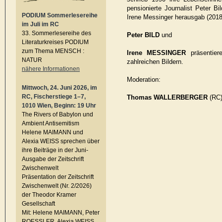
pensionierte Journalist Peter B
PODIUM Sommerlesereihe
Irene Messinger herausgab (2018
im Juli im RC
33. Sommerlesereihe des
Peter BILD
und
Literaturkreises PODIUM
zum Thema MENSCH :
Irene MESSINGER
präsentier
NATUR
zahlreichen Bildern.
nähere Informationen
Moderation:
Mittwoch, 24. Juni 2026, im
RC, Fischerstiege 1–7,
Thomas WALLERBERGER
(RC
1010 Wien, Beginn: 19 Uhr
The Rivers of Babylon und
Ambient Antisemitism
Helene MAIMANN und
Alexia WEISS sprechen über
ihre Beiträge in der Juni-
Ausgabe der Zeitschrift
Zwischenwelt
Präsentation der Zeitschrift
Zwischenwelt (Nr. 2/2026)
der Theodor Kramer
Gesellschaft
Mit: Helene MAIMANN, Peter
ROESSLER, Alexia WEISS,