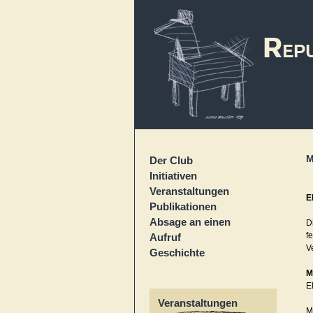
M
Der Club
Initiativen
Veranstaltungen
E
Publikationen
Absage an einen
D
f
Aufruf
V
Geschichte
M
E
Veranstaltungen
M