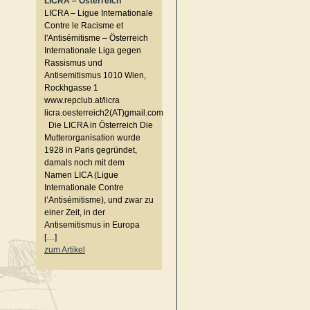
LICRA – Österreich
LICRA – Ligue Internationale
Contre le Racisme et
l'Antisémitisme – Österreich
Internationale Liga gegen
Rassismus und
Antisemitismus 1010 Wien,
Rockhgasse 1
www.repclub.at/licra
licra.oesterreich2(AT)gmail.com
Die LICRA in Österreich Die
Mutterorganisation wurde
1928 in Paris gegründet,
damals noch mit dem
Namen LICA (Ligue
Internationale Contre
l’Antisémitisme), und zwar zu
einer Zeit, in der
Antisemitismus in Europa
[…]
zum Artikel