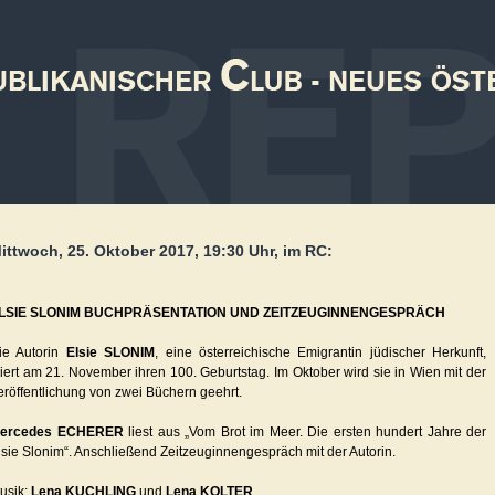
ittwoch, 25. Oktober 2017, 19:30 Uhr, im RC:
LSIE SLONIM BUCHPRÄSENTATION UND ZEITZEUGINNENGESPRÄCH
ie Autorin
Elsie SLONIM
, eine österreichische Emigrantin jüdischer Herkunft,
eiert am 21. November ihren 100. Geburtstag. Im Oktober wird sie in Wien mit der
eröffentlichung von zwei Büchern geehrt.
ercedes ECHERER
liest aus „Vom Brot im Meer. Die ersten hundert Jahre der
lsie Slonim“. Anschließend Zeitzeuginnengespräch mit der Autorin.
usik:
Lena KUCHLING
und
Lena KOLTER
.