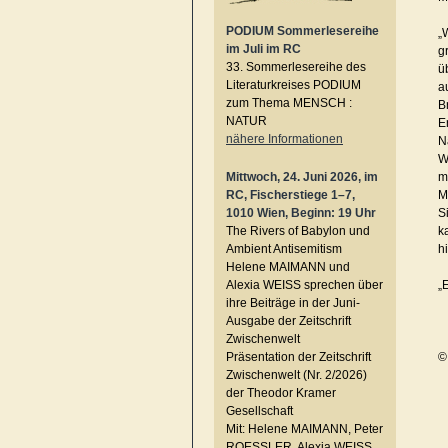
PODIUM Sommerlesereihe
„
im Juli im RC
g
33. Sommerlesereihe des
ü
Literaturkreises PODIUM
a
zum Thema MENSCH :
B
NATUR
E
nähere Informationen
N
W
Mittwoch, 24. Juni 2026, im
m
RC, Fischerstiege 1–7,
M
1010 Wien, Beginn: 19 Uhr
S
The Rivers of Babylon und
k
Ambient Antisemitism
h
Helene MAIMANN und
Alexia WEISS sprechen über
„
ihre Beiträge in der Juni-
Ausgabe der Zeitschrift
Zwischenwelt
Präsentation der Zeitschrift
©
Zwischenwelt (Nr. 2/2026)
der Theodor Kramer
Gesellschaft
Mit: Helene MAIMANN, Peter
ROESSLER, Alexia WEISS,