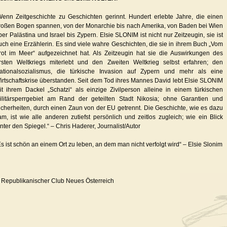
Wenn Zeitgeschichte zu Geschichten gerinnt. Hundert erlebte Jahre, die einen
roßen Bogen spannen, von der Monarchie bis nach Amerika, von Baden bei Wien
ber Palästina und Israel bis Zypern. Elsie SLONIM ist nicht nur Zeitzeugin, sie ist
uch eine Erzählerin. Es sind viele wahre Geschichten, die sie in ihrem Buch „Vom
rot im Meer“ aufgezeichnet hat. Als Zeitzeugin hat sie die Auswirkungen des
rsten Weltkriegs miterlebt und den Zweiten Weltkrieg selbst erfahren; den
ationalsozialismus, die türkische Invasion auf Zypern und mehr als eine
irtschaftskrise überstanden. Seit dem Tod ihres Mannes David lebt Elsie SLONIM
it ihrem Dackel „Schatzi“ als einzige Zivilperson alleine in einem türkischen
ilitärsperrgebiet am Rand der geteilten Stadt Nikosia; ohne Garantien und
icherheiten, durch einen Zaun von der EU getrennt. Die Geschichte, wie es dazu
am, ist wie alle anderen zutiefst persönlich und zeitlos zugleich; wie ein Blick
inter den Spiegel.“ – Chris Haderer, Journalist/Autor
Es ist schön an einem Ort zu leben, an dem man nicht verfolgt wird“ – Elsie Slonim
 Republikanischer Club Neues Österreich