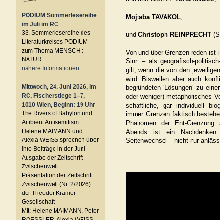
PODIUM Sommerlesereihe
Mojtaba TAVAKOL
,
im Juli im RC
33. Sommerlesereihe des
und
Christoph REINPRECHT
(S
Literaturkreises PODIUM
zum Thema MENSCH :
Von und über Grenzen reden ist i
NATUR
Sinn – als geografisch-politisch-
nähere Informationen
gilt, wenn die von den jeweilige
wird. Bisweilen aber auch konfl
Mittwoch, 24. Juni 2026, im
begründeten ‘Lösungen‘ zu eine
RC, Fischerstiege 1–7,
oder weniger) metaphorisches Ver
1010 Wien, Beginn: 19 Uhr
schaftliche, gar individuell b
The Rivers of Babylon und
immer Grenzen faktisch bestehen
Ambient Antisemitism
Phänomen der Ent-Grenzung a
Helene MAIMANN und
Abends ist ein Nachdenken u
Alexia WEISS sprechen über
Seitenwechsel – nicht nur anlässl
ihre Beiträge in der Juni-
Ausgabe der Zeitschrift
Zwischenwelt
Präsentation der Zeitschrift
Zwischenwelt (Nr. 2/2026)
der Theodor Kramer
Gesellschaft
Mit: Helene MAIMANN, Peter
ROESSLER, Alexia WEISS,