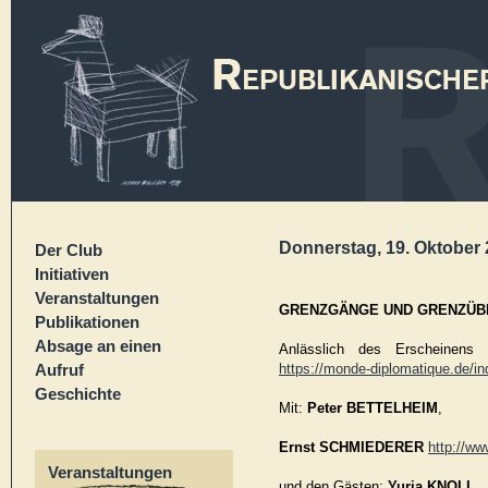
Donnerstag, 19. Oktober 
Der Club
Initiativen
Veranstaltungen
GRENZGÄNGE UND GRENZÜB
Publikationen
Absage an einen
Anlässlich des Erscheinens
Aufruf
https://monde-diplomatique.de/
Geschichte
Mit:
Peter BETTELHEIM
,
Ernst SCHMIEDERER
http://ww
Veranstaltungen
und den Gästen:
Yuria KNOLL
,