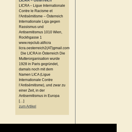
LICRA – Österreich
LICRA – Ligue Internationale
Contre le Racisme et
l'Antisémitisme – Österreich
Internationale Liga gegen
Rassismus und
Antisemitismus 1010 Wien,
Rockhgasse 1
www.repclub.at/licra
licra.oesterreich2(AT)gmail.com
Die LICRA in Österreich Die
Mutterorganisation wurde
1928 in Paris gegründet,
damals noch mit dem
Namen LICA (Ligue
Internationale Contre
l’Antisémitisme), und zwar zu
einer Zeit, in der
Antisemitismus in Europa
[…]
zum Artikel