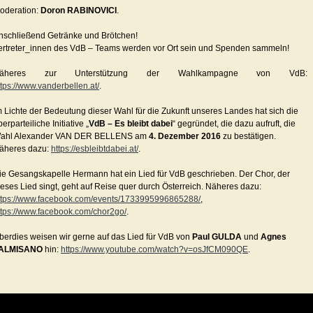
oderation:
Doron RABINOVICI
.
nschließend Getränke und Brötchen!
ertreter_innen des VdB – Teams werden vor Ort sein und Spenden sammeln!
äheres zur Unterstützung der Wahlkampagne von VdB:
ttps://www.vanderbellen.at/
.
m Lichte der Bedeutung dieser Wahl für die Zukunft unseres Landes hat sich die
erparteiliche Initiative „
VdB – Es bleibt dabei
“ gegründet, die dazu aufruft, die
ahl Alexander VAN DER BELLENS am
4. Dezember 2016
zu bestätigen.
äheres dazu:
https://esbleibtdabei.at/
.
ie Gesangskapelle Hermann hat ein Lied für VdB geschrieben. Der Chor, der
ieses Lied singt, geht auf Reise quer durch Österreich. Näheres dazu:
ttps://www.facebook.com/events/1733995996865288/
,
ttps://www.facebook.com/chor2go/
.
berdies weisen wir gerne auf das Lied für VdB von
Paul GULDA
und
Agnes
ALMISANO
hin:
https://www.youtube.com/watch?v=osJfCM090QE
.