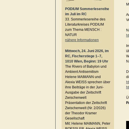
M
PODIUM Sommerlesereihe
im Juli im RC
A
33. Sommerlesereihe des
V
Literaturkreises PODIUM
zum Thema MENSCH :
N
NATUR
h
nähere Informationen
I
Mittwoch, 24. Juni 2026, im
üb
RC, Fischerstiege 1–7,
W
1010 Wien, Beginn: 19 Uhr
N
The Rivers of Babylon und
Ambient Antisemitism
D
Helene MAIMANN und
d
Alexia WEISS sprechen über
h
ihre Beiträge in der Juni-
h
Ausgabe der Zeitschrift
Zwischenwelt
Ü
Präsentation der Zeitschrift
P
Zwischenwelt (Nr. 2/2026)
der Theodor Kramer
Gesellschaft
Mit: Helene MAIMANN, Peter
ROESSLER, Alexia WEISS,