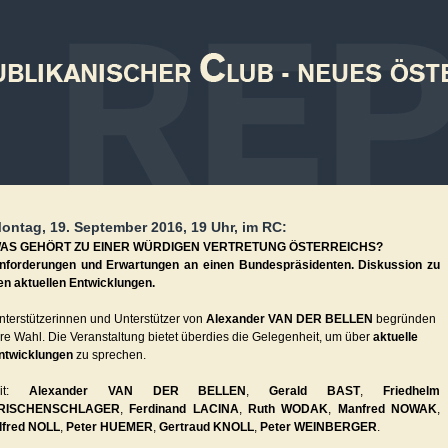
ontag, 19. September 2016, 19 Uhr, im RC:
AS GEHÖRT ZU EINER WÜRDIGEN VERTRETUNG ÖSTERREICHS?
nforderungen und Erwartungen an einen Bundespräsidenten. Diskussion zu
en aktuellen Entwicklungen.
nterstützerinnen und Unterstützer von
Alexander VAN DER BELLEN
begründen
hre Wahl. Die Veranstaltung bietet überdies die Gelegenheit, um über
aktuelle
ntwicklungen
zu sprechen.
it:
Alexander VAN DER BELLEN
,
Gerald BAST
,
Friedhelm
RISCHENSCHLAGER
,
Ferdinand LACINA
,
Ruth WODAK
,
Manfred NOWAK
,
lfred NOLL
,
Peter HUEMER
,
Gertraud KNOLL
,
Peter WEINBERGER
.