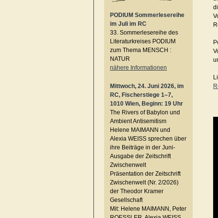
d
PODIUM Sommerlesereihe
V
im Juli im RC
R
33. Sommerlesereihe des
Literaturkreises PODIUM
P
zum Thema MENSCH :
V
NATUR
u
nähere Informationen
L
Mittwoch, 24. Juni 2026, im
R
RC, Fischerstiege 1–7,
1010 Wien, Beginn: 19 Uhr
The Rivers of Babylon und
Ambient Antisemitism
Helene MAIMANN und
Alexia WEISS sprechen über
ihre Beiträge in der Juni-
Ausgabe der Zeitschrift
Zwischenwelt
Präsentation der Zeitschrift
Zwischenwelt (Nr. 2/2026)
der Theodor Kramer
Gesellschaft
Mit: Helene MAIMANN, Peter
ROESSLER, Alexia WEISS,