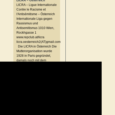
LICRA – Österreich
LICRA – Ligue Internationale
Contre le Racisme et
l'Antisémitisme – Österreich
Internationale Liga gegen
Rassismus und
Antisemitismus 1010 Wien,
Rockhgasse 1
www.repclub.at/licra
licra.oesterreich2(AT)gmail.com
Die LICRA in Österreich Die
Mutterorganisation wurde
1928 in Paris gegründet,
damals noch mit dem
Namen LICA (Ligue
Internationale Contre
l’Antisémitisme), und zwar zu
einer Zeit, in der
Antisemitismus in Europa
[…]
zum Artikel