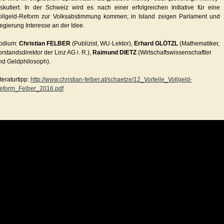
iskutiert. In der Schweiz wird es nach einer erfolgreichen Initiative für eine
ollgeld-Reform zur Volksabstimmung kommen; in Island zeigen Parlament und
egierung Interesse an der Idee.
odium:
Christian FELBER
(Publizist, WU-Lektor),
Erhard GLÖTZL
(Mathematiker,
orstandsdirektor der Linz AG i. R.),
Raimund DIETZ
(Wirtschaftswissenschaftler
nd Geldphilosoph).
iteraturtipp:
http://www.christian-felber.at/schaetze/12_Vorteile_Vollgeld-
eform_Felber_2016.pdf