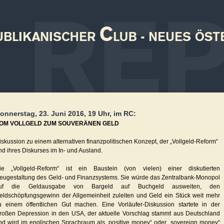
onnerstag, 23. Juni 2016, 19 Uhr, im RC:
OM VOLLGELD ZUM SOUVERÄNEN GELD
iskussion zu einem alternativen finanzpolitischen Konzept, der „Vollgeld-Reform“
nd ihres Diskurses im In- und Ausland.
ie „Vollgeld-Reform“ ist ein Baustein (von vielen) einer diskutierten
eugestaltung des Geld- und Finanzsystems. Sie würde das Zentralbank-Monopol
uf die Geldausgabe von Bargeld auf Buchgeld ausweiten, den
eldschöpfungsgewinn der Allgemeinheit zuleiten und Geld ein Stück weit mehr
u einem öffentlichen Gut machen. Eine Vorläufer-Diskussion startete in der
roßen Depression in den USA, der aktuelle Vorschlag stammt aus Deutschland
nd wird im englischen Sprachraum als „positive money“ oder „sovereign money“