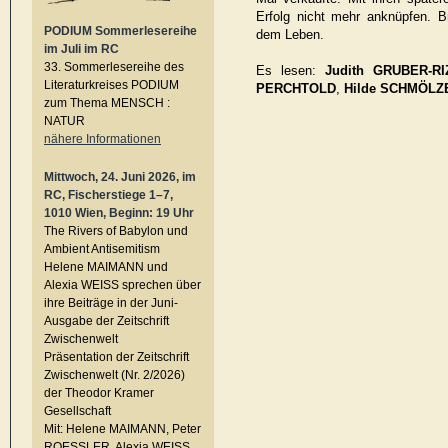
Erfolg nicht mehr anknüpfen. B
PODIUM Sommerlesereihe
dem Leben.
im Juli im RC
33. Sommerlesereihe des
Es lesen:
Judith GRUBER-RI
Literaturkreises PODIUM
PERCHTOLD
,
Hilde SCHMÖLZ
zum Thema MENSCH :
NATUR
nähere Informationen
Mittwoch, 24. Juni 2026, im
RC, Fischerstiege 1–7,
1010 Wien, Beginn: 19 Uhr
The Rivers of Babylon und
Ambient Antisemitism
Helene MAIMANN und
Alexia WEISS sprechen über
ihre Beiträge in der Juni-
Ausgabe der Zeitschrift
Zwischenwelt
Präsentation der Zeitschrift
Zwischenwelt (Nr. 2/2026)
der Theodor Kramer
Gesellschaft
Mit: Helene MAIMANN, Peter
ROESSLER, Alexia WEISS,