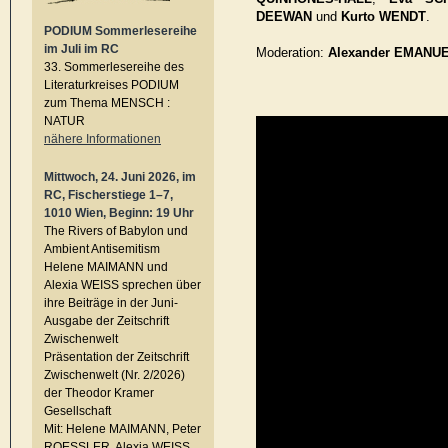
DEEWAN
und
Kurto WENDT
.
PODIUM Sommerlesereihe
im Juli im RC
Moderation:
Alexander EMANU
33. Sommerlesereihe des
Literaturkreises PODIUM
zum Thema MENSCH :
NATUR
nähere Informationen
Mittwoch, 24. Juni 2026, im
RC, Fischerstiege 1–7,
1010 Wien, Beginn: 19 Uhr
The Rivers of Babylon und
Ambient Antisemitism
Helene MAIMANN und
Alexia WEISS sprechen über
ihre Beiträge in der Juni-
Ausgabe der Zeitschrift
Zwischenwelt
Präsentation der Zeitschrift
Zwischenwelt (Nr. 2/2026)
der Theodor Kramer
Gesellschaft
Mit: Helene MAIMANN, Peter
ROESSLER, Alexia WEISS,