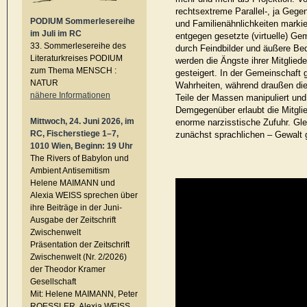
rechtsextreme Parallel-, ja Gegen
PODIUM Sommerlesereihe
und Familienähnlichkeiten markie
im Juli im RC
entgegen gesetzte (virtuelle) G
33. Sommerlesereihe des
durch Feindbilder und äußere Be
Literaturkreises PODIUM
werden die Ängste ihrer Mitglied
zum Thema MENSCH :
gesteigert. In der Gemeinschaft 
NATUR
Wahrheiten, während draußen die
nähere Informationen
Teile der Massen manipuliert und
Demgegenüber erlaubt die Mitgli
Mittwoch, 24. Juni 2026, im
enorme narzisstische Zufuhr. Glei
RC, Fischerstiege 1–7,
zunächst sprachlichen – Gewalt
1010 Wien, Beginn: 19 Uhr
The Rivers of Babylon und
Ambient Antisemitism
Helene MAIMANN und
Alexia WEISS sprechen über
ihre Beiträge in der Juni-
Ausgabe der Zeitschrift
Zwischenwelt
Präsentation der Zeitschrift
Zwischenwelt (Nr. 2/2026)
der Theodor Kramer
Gesellschaft
Mit: Helene MAIMANN, Peter
ROESSLER, Alexia WEISS,