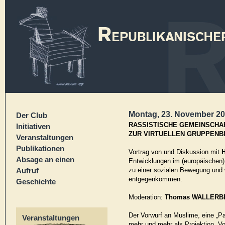
Montag, 23. November 201
Der Club
RASSISTISCHE GEMEINSCHAF
Initiativen
ZUR VIRTUELLEN GRUPPENBI
Veranstaltungen
Publikationen
Vortrag von und Diskussion mit
H
Absage an einen
Entwicklungen im (europäische
Aufruf
zu einer sozialen Bewegung und
entgegenkommen.
Geschichte
Moderation:
Thomas WALLER
Der Vorwurf an Muslime, eine „Par
Veranstaltungen
mehr und mehr als Projektion. Vor