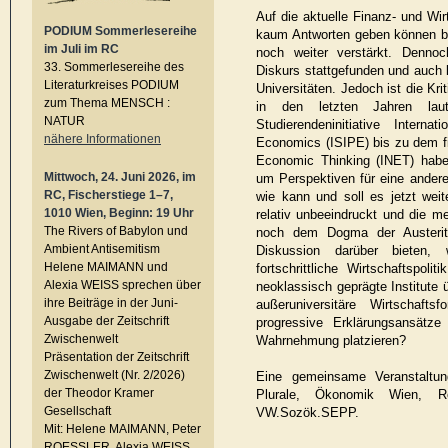
Auf die aktuelle Finanz- und Wi
PODIUM Sommerlesereihe
kaum Antworten geben können bz
im Juli im RC
noch weiter verstärkt. Denno
33. Sommerlesereihe des
Diskurs stattgefunden und auch 
Literaturkreises PODIUM
Universitäten. Jedoch ist die Kr
zum Thema MENSCH :
in den letzten Jahren laut
NATUR
Studierendeninitiative Interna
nähere Informationen
Economics (ISIPE) bis zu dem fin
Economic Thinking (INET) habe
Mittwoch, 24. Juni 2026, im
um Perspektiven für eine andere
RC, Fischerstiege 1–7,
wie kann und soll es jetzt weit
1010 Wien, Beginn: 19 Uhr
relativ unbeeindruckt und die 
The Rivers of Babylon und
noch dem Dogma der Austerität
Ambient Antisemitism
Diskussion darüber bieten, 
Helene MAIMANN und
fortschrittliche Wirtschaftspoli
Alexia WEISS sprechen über
neoklassisch geprägte Institute 
ihre Beiträge in der Juni-
außeruniversitäre Wirtschaf
Ausgabe der Zeitschrift
progressive Erklärungsansätze 
Zwischenwelt
Wahrnehmung platzieren?
Präsentation der Zeitschrift
Zwischenwelt (Nr. 2/2026)
Eine gemeinsame Veranstaltu
der Theodor Kramer
Plurale, Ökonomik Wien, Ro
Gesellschaft
VW.Sozök.SEPP.
Mit: Helene MAIMANN, Peter
ROESSLER, Alexia WEISS,