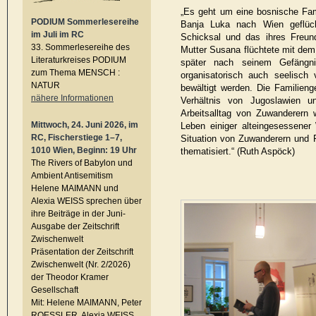
„Es geht um eine bosnische Fam
PODIUM Sommerlesereihe
Banja Luka nach Wien geflücht
im Juli im RC
Schicksal und das ihres Freun
33. Sommerlesereihe des
Mutter Susana flüchtete mit dem 
Literaturkreises PODIUM
später nach seinem Gefängni
zum Thema MENSCH :
organisatorisch auch seelis
NATUR
bewältigt werden. Die Familieng
nähere Informationen
Verhältnis von Jugoslawien un
Arbeitsalltag von Zuwanderern 
Mittwoch, 24. Juni 2026, im
Leben einiger alteingesessener
RC, Fischerstiege 1–7,
Situation von Zuwanderern und 
1010 Wien, Beginn: 19 Uhr
thematisiert.“ (Ruth Aspöck)
The Rivers of Babylon und
Ambient Antisemitism
Helene MAIMANN und
Alexia WEISS sprechen über
ihre Beiträge in der Juni-
Ausgabe der Zeitschrift
Zwischenwelt
Präsentation der Zeitschrift
Zwischenwelt (Nr. 2/2026)
der Theodor Kramer
Gesellschaft
Mit: Helene MAIMANN, Peter
ROESSLER, Alexia WEISS,