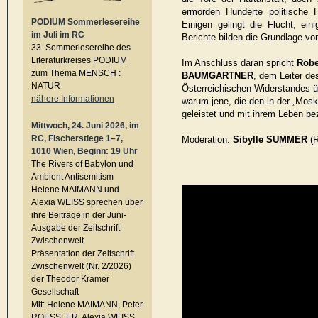
ermorden Hunderte politische H
PODIUM Sommerlesereihe
Einigen gelingt die Flucht, ein
im Juli im RC
Berichte bilden die Grundlage v
33. Sommerlesereihe des
Literaturkreises PODIUM
Im Anschluss daran spricht
Robe
zum Thema MENSCH :
BAUMGARTNER
, dem Leiter d
NATUR
Österreichischen Widerstandes 
nähere Informationen
warum jene, die den in der „Mosk
geleistet und mit ihrem Leben b
Mittwoch, 24. Juni 2026, im
RC, Fischerstiege 1–7,
Moderation:
Sibylle SUMMER
(
1010 Wien, Beginn: 19 Uhr
The Rivers of Babylon und
Ambient Antisemitism
Helene MAIMANN und
Alexia WEISS sprechen über
ihre Beiträge in der Juni-
Ausgabe der Zeitschrift
Zwischenwelt
Präsentation der Zeitschrift
Zwischenwelt (Nr. 2/2026)
der Theodor Kramer
Gesellschaft
Mit: Helene MAIMANN, Peter
ROESSLER, Alexia WEISS,