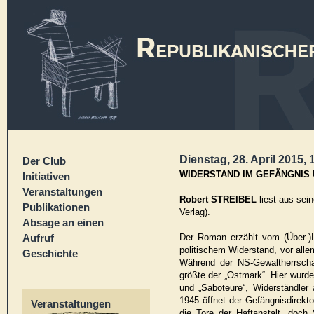
Dienstag, 28. April 2015, 
Der Club
WIDERSTAND IM GEFÄNGNIS 
Initiativen
Veranstaltungen
Robert STREIBEL
liest aus se
Publikationen
Verlag).
Absage an einen
Aufruf
Der Roman erzählt vom (Über-)
politischem Widerstand, vor al
Geschichte
Während der NS-Gewaltherrscha
größte der „Ostmark“. Hier wur
und „Saboteure“, Widerständler
1945 öffnet der Gefängnisdirekt
Veranstaltungen
die Tore der Haftanstalt, doc