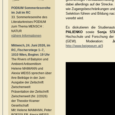
dabei allerdings auf der Strecke.
PODIUM Sommerlesereihe
wie Zugangsbeschränkungen und 
im Juli im RC
Selektion führen und Bildung nac
33. Sommerlesereihe des
vererbt wird.
Literaturkreises PODIUM
zum Thema MENSCH :
Es diskutieren die Studienau
NATUR
PALIENKO
sowie
Sonja ST
nähere Informationen
Hochschule und Forschung der 
(GEW). Moderation:
J
Mittwoch, 24. Juni 2026, im
http://www.beigewum.at/
)
RC, Fischerstiege 1–7,
1010 Wien, Beginn: 19 Uhr
The Rivers of Babylon und
Ambient Antisemitism
Helene MAIMANN und
Alexia WEISS sprechen über
ihre Beiträge in der Juni-
Ausgabe der Zeitschrift
Zwischenwelt
Präsentation der Zeitschrift
Zwischenwelt (Nr. 2/2026)
der Theodor Kramer
Gesellschaft
Mit: Helene MAIMANN, Peter
ROESSLER, Alexia WEISS,