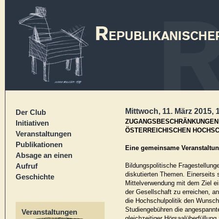
Mittwoch, 11. März 2015, 
Der Club
ZUGANGSBESCHRÄNKUNGEN
Initiativen
ÖSTERREICHISCHEN HOCHSCHU
Veranstaltungen
Publikationen
Eine gemeinsame Veranstaltu
Absage an einen
Aufruf
Bildungspolitische Fragestellunge
diskutierten Themen. Einerseits st
Geschichte
Mittelverwendung mit dem Ziel e
der Gesellschaft zu erreichen, a
die Hochschulpolitik den Wunsc
Studiengebühren die angespannte
Veranstaltungen
gleichzeitiger Hörsaalüberfüllung