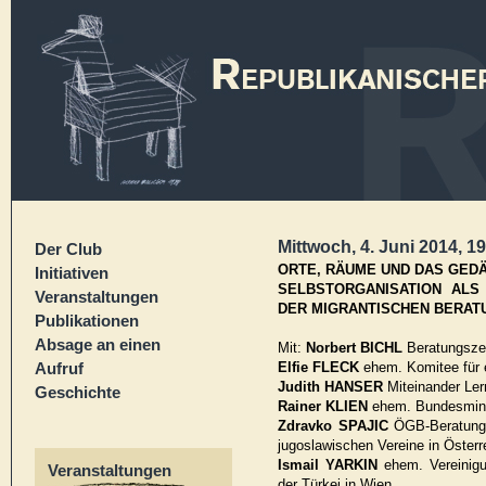
Mittwoch, 4. Juni 2014, 1
Der Club
ORTE, RÄUME UND DAS GEDÄ
Initiativen
SELBSTORGANISATION ALS
Veranstaltungen
DER MIGRANTISCHEN BERAT
Publikationen
Absage an einen
Mit:
Norbert BICHL
Beratungszen
Aufruf
Elfie FLECK
ehem. Komitee für e
Judith HANSER
Miteinander Ler
Geschichte
Rainer KLIEN
ehem. Bundesminis
Zdravko SPAJIC
ÖGB-Beratung
jugoslawischen Vereine in Österr
Ismail YARKIN
ehem. Vereinigu
Veranstaltungen
der Türkei in Wien