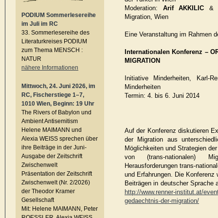
Moderation:
Arif AKKILIC
PODIUM Sommerlesereihe
Migration, Wien
im Juli im RC
33. Sommerlesereihe des
Eine Veranstaltung im Rahmen d
Literaturkreises PODIUM
zum Thema MENSCH :
Internationalen Konferenz 
NATUR
MIGRATION
nähere Informationen
Initiative Minderheiten, Karl-R
Mittwoch, 24. Juni 2026, im
Minderheiten
RC, Fischerstiege 1–7,
Termin: 4. bis 6. Juni 2014
1010 Wien, Beginn: 19 Uhr
The Rivers of Babylon und
Ambient Antisemitism
Helene MAIMANN und
Auf der Konferenz diskutieren E
Alexia WEISS sprechen über
der Migration aus unterschiedl
ihre Beiträge in der Juni-
Möglichkeiten und Strategien d
Ausgabe der Zeitschrift
von (trans-nationalen) Mig
Zwischenwelt
Herausforderungen trans-national
Präsentation der Zeitschrift
und Erfahrungen. Die Konferenz 
Zwischenwelt (Nr. 2/2026)
Beiträgen in deutscher Sprache 
der Theodor Kramer
http://www.renner-institut.at/even
Gesellschaft
gedaechtnis-der-migration/
Mit: Helene MAIMANN, Peter
ROESSLER, Alexia WEISS,