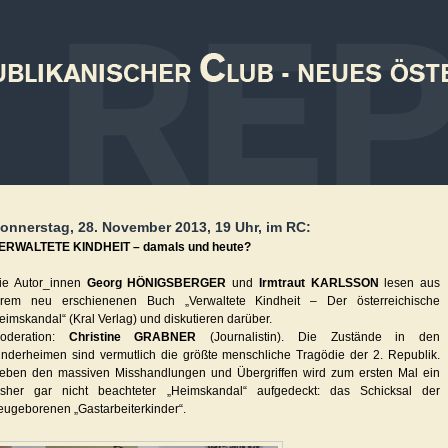
onnerstag, 28. November 2013, 19 Uhr, im RC:
ERWALTETE KINDHEIT – damals und heute?
ie Autor_innen
Georg HÖNIGSBERGER
und
Irmtraut KARLSSON
lesen aus
hrem neu erschienenen Buch „Verwaltete Kindheit – Der österreichische
eimskandal“ (Kral Verlag) und diskutieren darüber.
oderation:
Christine GRABNER
(Journalistin). Die Zustände in den
inderheimen sind vermutlich die größte menschliche Tragödie der 2. Republik.
eben den massiven Misshandlungen und Übergriffen wird zum ersten Mal ein
isher gar nicht beachteter „Heimskandal“ aufgedeckt: das Schicksal der
eugeborenen „Gastarbeiterkinder“.