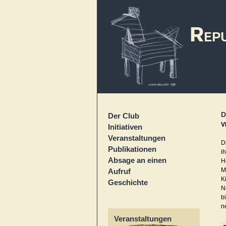
D
Der Club
V
Initiativen
Veranstaltungen
D
Publikationen
i
Absage an einen
H
M
Aufruf
K
Geschichte
N
b
n
Veranstaltungen