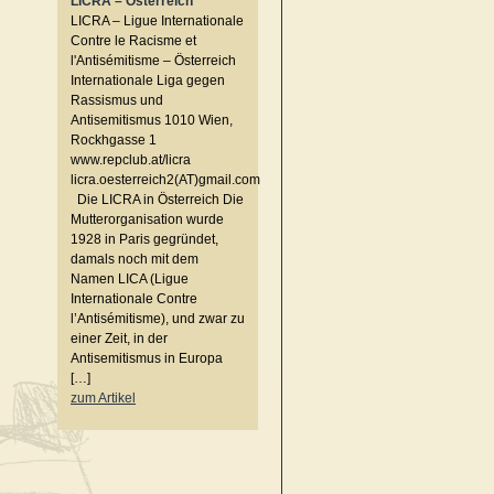
LICRA – Österreich
LICRA – Ligue Internationale
Contre le Racisme et
l'Antisémitisme – Österreich
Internationale Liga gegen
Rassismus und
Antisemitismus 1010 Wien,
Rockhgasse 1
www.repclub.at/licra
licra.oesterreich2(AT)gmail.com
Die LICRA in Österreich Die
Mutterorganisation wurde
1928 in Paris gegründet,
damals noch mit dem
Namen LICA (Ligue
Internationale Contre
l’Antisémitisme), und zwar zu
einer Zeit, in der
Antisemitismus in Europa
[…]
zum Artikel