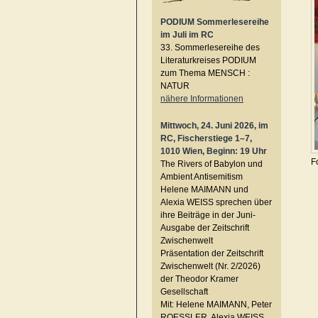
PODIUM Sommerlesereihe
im Juli im RC
33. Sommerlesereihe des
Literaturkreises PODIUM
zum Thema MENSCH :
NATUR
nähere Informationen
Mittwoch, 24. Juni 2026, im
RC, Fischerstiege 1–7,
1010 Wien, Beginn: 19 Uhr
F
The Rivers of Babylon und
Ambient Antisemitism
Helene MAIMANN und
Alexia WEISS sprechen über
ihre Beiträge in der Juni-
Ausgabe der Zeitschrift
Zwischenwelt
Präsentation der Zeitschrift
Zwischenwelt (Nr. 2/2026)
der Theodor Kramer
Gesellschaft
Mit: Helene MAIMANN, Peter
ROESSLER, Alexia WEISS,