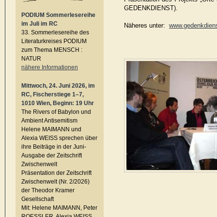
GEDENKDIENST).
PODIUM Sommerlesereihe
im Juli im RC
Näheres unter:
www.gedenkdiens
33. Sommerlesereihe des
Literaturkreises PODIUM
zum Thema MENSCH :
NATUR
nähere Informationen
Mittwoch, 24. Juni 2026, im
RC, Fischerstiege 1–7,
1010 Wien, Beginn: 19 Uhr
The Rivers of Babylon und
Ambient Antisemitism
Helene MAIMANN und
Alexia WEISS sprechen über
ihre Beiträge in der Juni-
Ausgabe der Zeitschrift
Zwischenwelt
Präsentation der Zeitschrift
Zwischenwelt (Nr. 2/2026)
der Theodor Kramer
Gesellschaft
Mit: Helene MAIMANN, Peter
ROESSLER, Alexia WEISS,