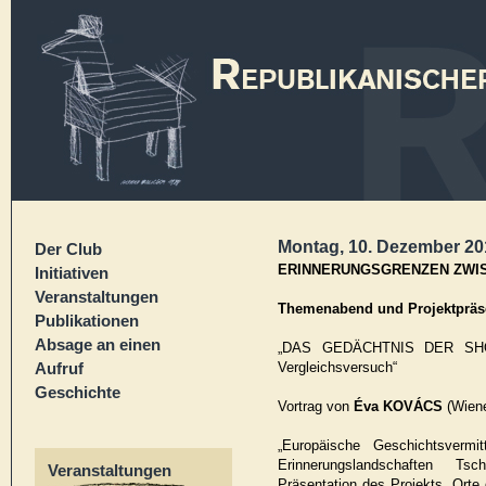
Montag, 10. Dezember 201
Der Club
ERINNERUNGSGRENZEN ZWIS
Initiativen
Veranstaltungen
Themenabend und Projektpräs
Publikationen
Absage an einen
„DAS GEDÄCHTNIS DER SH
Aufruf
Vergleichsversuch“
Geschichte
Vortrag von
Éva KOVÁCS
(Wiene
„Europäische Geschichtsvermit
Erinnerungslandschaften Ts
Veranstaltungen
Präsentation des Projekts „Orte 