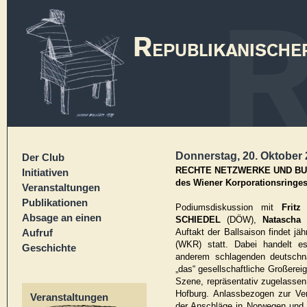
Donnerstag, 20. Oktober 
Der Club
RECHTE NETZWERKE UND BUR
Initiativen
des Wiener Korporationsringes
Veranstaltungen
Publikationen
Podiumsdiskussion mit
Frit
Absage an einen
SCHIEDEL
(DÖW),
Natascha
Aufruf
Auftakt der Ballsaison findet jä
(WKR) statt. Dabei handelt 
Geschichte
anderem schlagenden deutschn
„das“ gesellschaftliche Großerei
Szene, repräsentativ zugelassen 
Hofburg. Anlassbezogen zur Ver
Veranstaltungen
der Anschläge in Norwegen und 