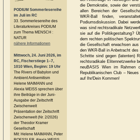
die Demokratie, sowie der verst
PODIUM Sommerlesereihe
allen Bereichen der Gesellsch
im Juli im RC
WKR-Ball finden, veranstal
33. Sommerlesereihe des
Podiumsdiskussion. Dabei werde
Literaturkreises PODIUM
was sind rechtsradikale Netzwer
zum Thema MENSCH :
sie auf die Politikgestaltung? 
NATUR
dem rechten politischen Spektru
nähere Informationen
die Gesellschaft erwachsen aus 
den WKR-Ball in Anbetracht des 
Mittwoch, 24. Juni 2026, im
Schritte sind gegen (latenten) 
RC, Fischerstiege 1–7,
rechtsradikale Elitennetzwerke 
1010 Wien, Beginn: 19 Uhr
neuBASIS Wien im Rahmen de
The Rivers of Babylon und
Republikanischen Club – Neues Ö
Ambient Antisemitism
auf Ihr/Dein Kommen!
Helene MAIMANN und
Alexia WEISS sprechen über
ihre Beiträge in der Juni-
Ausgabe der Zeitschrift
Zwischenwelt
Präsentation der Zeitschrift
Zwischenwelt (Nr. 2/2026)
der Theodor Kramer
Gesellschaft
Mit: Helene MAIMANN, Peter
ROESSLER, Alexia WEISS,