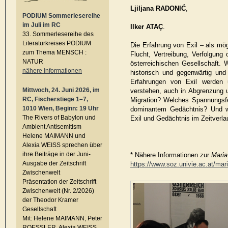
Ljiljana RADONIĆ
,
PODIUM Sommerlesereihe
im Juli im RC
Ilker ATAÇ
.
33. Sommerlesereihe des
Literaturkreises PODIUM
Die Erfahrung von Exil – als mö
zum Thema MENSCH :
Flucht, Vertreibung, Verfolgung 
NATUR
österreichischen Gesellschaft. W
nähere Informationen
historisch und gegenwärtig un
Erfahrungen von Exil werden 
Mittwoch, 24. Juni 2026, im
verstehen, auch in Abgrenzung
RC, Fischerstiege 1–7,
Migration? Welches Spannungsfe
1010 Wien, Beginn: 19 Uhr
dominantem Gedächtnis? Und w
The Rivers of Babylon und
Exil und Gedächtnis im Zeitverl
Ambient Antisemitism
Helene MAIMANN und
Alexia WEISS sprechen über
ihre Beiträge in der Juni-
* Nähere Informationen zur
Mari
Ausgabe der Zeitschrift
https://www.soz.univie.ac.at/ma
Zwischenwelt
Präsentation der Zeitschrift
Zwischenwelt (Nr. 2/2026)
der Theodor Kramer
Gesellschaft
Mit: Helene MAIMANN, Peter
ROESSLER, Alexia WEISS,